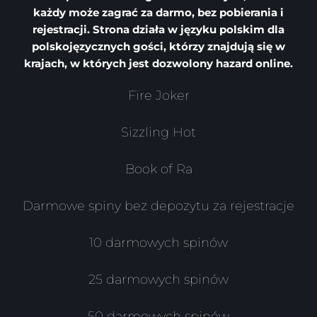
każdy może zagrać za darmo, bez pobierania i
rejestracji. Strona działa w języku polskim dla
polskojęzycznych gości, którzy znajdują się w
krajach, w których jest dozwolony hazard online.
Fire Joker
Sizzling Hot
Book of Ra
Darmowe spiny bez depozytu za rejestracje
10 darmowych spinów
25 darmowych spinów
50 darmowych spinów