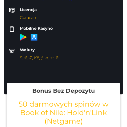
Licencja
Curacao
Mobilne Kasyno
Waluty
$, €, ₣, Kč, ƒ, kr, zł, ₴
Bonus Bez Depozytu
50 darmowych spinów w
Book of Nile: Hold'n'Link
(Netgame)