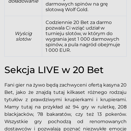
doładowanie
darmowych spinów na grę
slotową Wolf Gold.
Codziennie 20 Bet za darmo
pozwala Ci wziąć udział w
Wyścig
turnieju slotów, w którym do
slotów
wygrania jest 1 000 darmowych
spinów, a pula nagród obejmuje
1 000 EUR.
Sekcja LIVE w 20 Bet
Fani gier na żywo będą zachwyceni ofertą kasyna 20
Bet, jako że znajdą tutaj kilkaset różnego rodzaju
tytułów z prawdziwymi krupierkami i krupierami.
Mamy tutaj na przykład aż 94 gry w ruletkę, 208
blackjacków, 78 bakaratów, czy też 13 pokerów.
Wszystkie gry pochodzą od renomowanych
dostawców i pozwalają poznać niezwykłe emocje