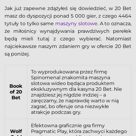
Jak już zapewne zdążyłeś się dowiedzieć, w 20 Bet
masz do dyspozycji ponad 5 000 gier, z czego 4464
tytuły to tylko same
maszyny slotowe
. A to oznacza,
że miłośnicy wynajdywania prawdziwych perełek
będą mieli tutaj z czego wybierać. Natomiast
najciekawsze naszym zdaniem gry w ofercie 20 Bet
są poniżej.
To wyprodukowana przez firmę
Spinomenal znakomita maszyna
slotowa wideo będąca produktem
Book
ekskluzywnym dla kasyna 20 Bet. Nie
of 20
znajdziesz jej nigdzie indziej – a
Bet
zaręczamy, że naprawdę warto w nią
zagrać, bo oferuje ona niezwykłe
atrakcje podczas gry.
Efektowna graficznie gra firmy
Wolf
Pragmatic Play, która zachwyci każdego