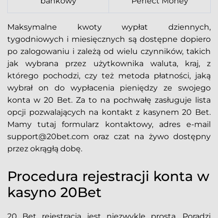
bankowy
Perfect Money
Maksymalne kwoty wypłat dziennych,
tygodniowych i miesięcznych są dostępne dopiero
po zalogowaniu i zależą od wielu czynników, takich
jak wybrana przez użytkownika waluta, kraj, z
którego pochodzi, czy też metoda płatności, jaką
wybrał on do wypłacenia pieniędzy ze swojego
konta w 20 Bet. Za to na pochwałę zasługuje lista
opcji pozwalających na kontakt z kasynem 20 Bet.
Mamy tutaj formularz kontaktowy, adres e-mail
support@20bet.com
oraz czat na żywo dostępny
przez okrągłą dobę.
Procedura rejestracji konta w
kasyno 20Bet
20 Bet rejestracja jest niezwykle prosta. Poradzi