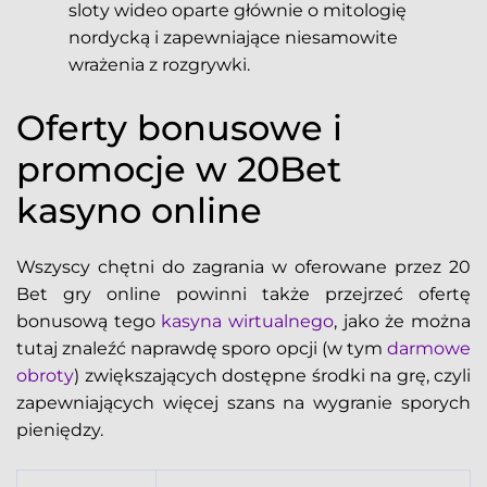
sloty wideo oparte głównie o mitologię
nordycką i zapewniające niesamowite
wrażenia z rozgrywki.
Oferty bonusowe i
promocje w 20Bet
kasyno online
Wszyscy chętni do zagrania w oferowane przez 20
Bet gry online powinni także przejrzeć ofertę
bonusową tego
kasyna wirtualnego
, jako że można
tutaj znaleźć naprawdę sporo opcji (w tym
darmowe
obroty
) zwiększających dostępne środki na grę, czyli
zapewniających więcej szans na wygranie sporych
pieniędzy.