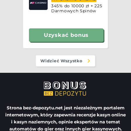
345% do 10000 zł + 225
Darmowych Spinów
Uzyskać bonus
Widzieć Wszystko
Strona
bez-depozytu.net
jest niezależnym portalem
internetowym, który zapewnia recenzje kasyn online
i kasyn naziemnych, opinie ekspertów na temat
automatów do gier oraz innych gier kasynowych.