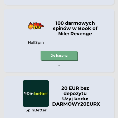
100 darmowych
spinów w Book of
Nile: Revenge
HellSpin
Do kasyna
*
20 EUR bez
depozytu
Użyj kodu:
DARMOWY20EURX
SpinBetter