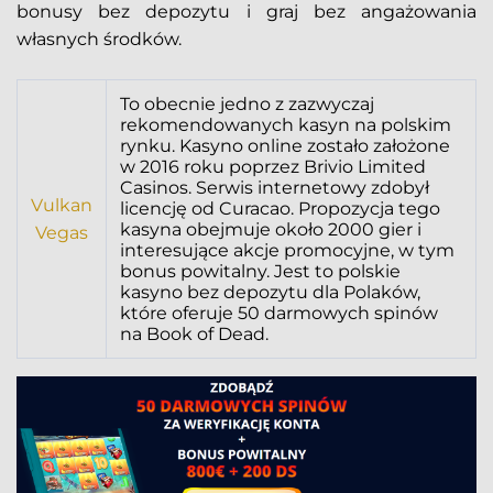
bonusy bez depozytu i graj bez angażowania
własnych środków.
To obecnie jedno z zazwyczaj
rekomendowanych kasyn na polskim
rynku. Kasyno online zostało założone
w 2016 roku poprzez Brivio Limited
Casinos. Serwis internetowy zdobył
Vulkan
licencję od Curacao. Propozycja tego
kasyna obejmuje około 2000 gier i
Vegas
interesujące akcje promocyjne, w tym
bonus powitalny. Jest to polskie
kasyno bez depozytu dla Polaków,
które oferuje 50 darmowych spinów
na Book of Dead.