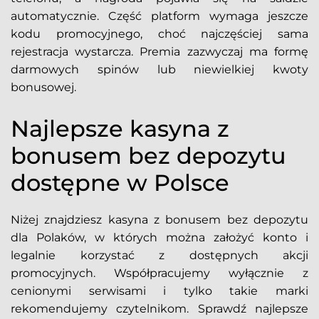
automatycznie. Część platform wymaga jeszcze
kodu promocyjnego, choć najczęściej sama
rejestracja wystarcza. Premia zazwyczaj ma formę
darmowych spinów lub niewielkiej kwoty
bonusowej.
Najlepsze kasyna z
bonusem bez depozytu
dostępne w Polsce
Niżej znajdziesz kasyna z bonusem bez depozytu
dla Polaków, w których można założyć konto i
legalnie korzystać z dostępnych akcji
promocyjnych. Współpracujemy wyłącznie z
cenionymi serwisami i tylko takie marki
rekomendujemy czytelnikom. Sprawdź najlepsze