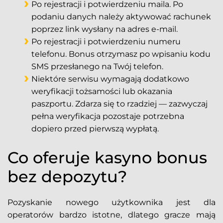
Po rejestracji i potwierdzeniu maila. Po
podaniu danych należy aktywować rachunek
poprzez link wysłany na adres e-mail.
Po rejestracji i potwierdzeniu numeru
telefonu. Bonus otrzymasz po wpisaniu kodu
SMS przesłanego na Twój telefon.
Niektóre serwisu wymagają dodatkowo
weryfikacji tożsamości lub okazania
paszportu. Zdarza się to rzadziej — zazwyczaj
pełna weryfikacja pozostaje potrzebna
dopiero przed pierwszą wypłatą.
Co oferuje kasyno bonus
bez depozytu?
Pozyskanie nowego użytkownika jest dla
operatorów bardzo istotne, dlatego gracze mają