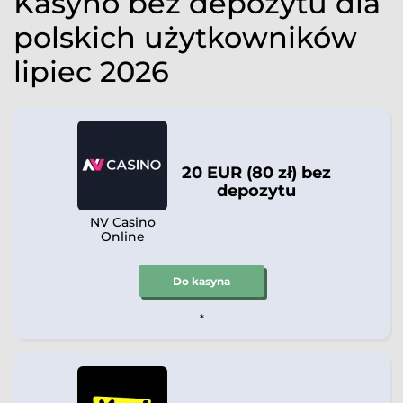
Kasyno bez depozytu dla
polskich użytkowników
lipiec 2026
20 EUR (80 zł) bez
depozytu
NV Casino
Online
Do kasyna
*