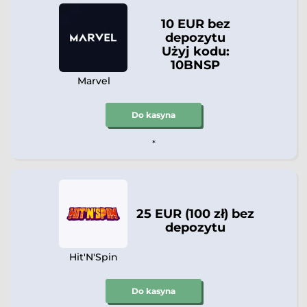
10 EUR bez
depozytu
Użyj kodu:
10BNSP
Marvel
Do kasyna
*
25 EUR (100 zł) bez
depozytu
Hit'N'Spin
Do kasyna