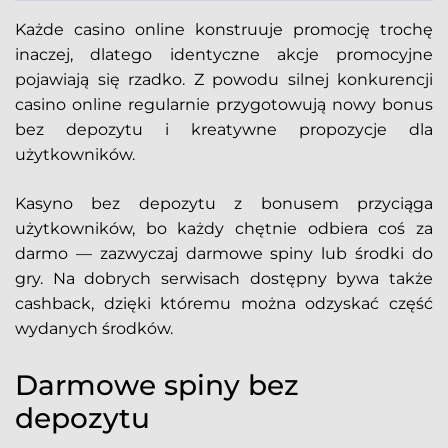
Każde casino online konstruuje promocję trochę
inaczej, dlatego identyczne akcje promocyjne
pojawiają się rzadko. Z powodu silnej konkurencji
casino online regularnie przygotowują nowy bonus
bez depozytu i kreatywne propozycje dla
użytkowników.
Kasyno bez depozytu z bonusem przyciąga
użytkowników, bo każdy chętnie odbiera coś za
darmo — zazwyczaj darmowe spiny lub środki do
gry. Na dobrych serwisach dostępny bywa także
cashback, dzięki któremu można odzyskać część
wydanych środków.
Darmowe spiny bez
depozytu