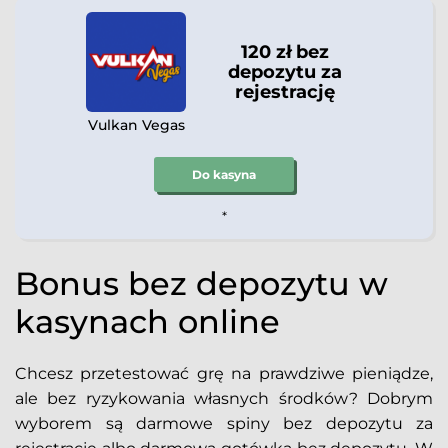
120 zł bez
depozytu za
rejestrację
Vulkan Vegas
Do kasyna
*
Bonus bez depozytu w
kasynach online
Chcesz przetestować grę na prawdziwe pieniądze,
ale bez ryzykowania własnych środków? Dobrym
wyborem są darmowe spiny bez depozytu za