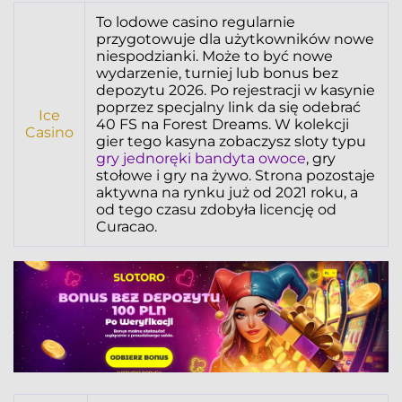
To lodowe casino regularnie
przygotowuje dla użytkowników nowe
niespodzianki. Może to być nowe
wydarzenie, turniej lub bonus bez
depozytu 2026. Po rejestracji w kasynie
poprzez specjalny link da się odebrać
Ice
40 FS na Forest Dreams. W kolekcji
Casino
gier tego kasyna zobaczysz sloty typu
gry jednoręki bandyta owoce
, gry
stołowe i gry na żywo. Strona pozostaje
aktywna na rynku już od 2021 roku, a
od tego czasu zdobyła licencję od
Curacao.