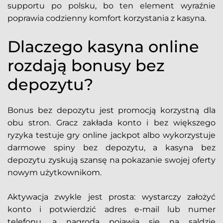
supportu po polsku, bo ten element wyraźnie
poprawia codzienny komfort korzystania z kasyna.
Dlaczego kasyna online
rozdają bonusy bez
depozytu?
Bonus bez depozytu jest promocją korzystną dla
obu stron. Gracz zakłada konto i bez większego
ryzyka testuje gry online jackpot albo wykorzystuje
darmowe spiny bez depozytu, a kasyna bez
depozytu zyskują szansę na pokazanie swojej oferty
nowym użytkownikom.
Aktywacja zwykle jest prosta: wystarczy założyć
konto i potwierdzić adres e-mail lub numer
telefonu, a nagroda pojawia się na saldzie