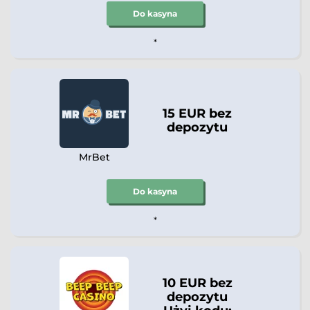
Do kasyna
*
15 EUR bez
depozytu
MrBet
Do kasyna
*
10 EUR bez
depozytu