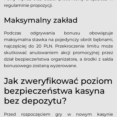
regulaminie propozycji.
Maksymalny zakład
Podczas odgrywania bonusu obowiązuje
maksymalna stawka na pojedynczy obrót bębnami,
najczęściej do 20 PLN. Przekroczenie limitu może
skutkować anulowaniem akcji promocyjnej przez
dział bezpieczeństwa organizatora, a środki z salda
bonusowego zostaną wyzerowane.
Jak zweryfikować poziom
bezpieczeństwa kasyna
bez depozytu?
Przed rozpoczęciem gry w nowym kasynie