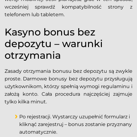
wcześniej sprawdź kompatybilność strony z
telefonem lub tabletem.
Kasyno bonus bez
depozytu – warunki
otrzymania
Zasady otrzymania bonusu bez depozytu są zwykle
proste. Darmowe bonusy bez depozytu przysługują
użytkownikom, którzy spełnią wymogi regulaminu i
założą konto. Cała procedura najczęściej zajmuje
tylko kilka minut.
Po rejestracji. Wystarczy uzupełnić formularz i
kliknąć zarejestruj – bonus zostanie przyznany
automatycznie.