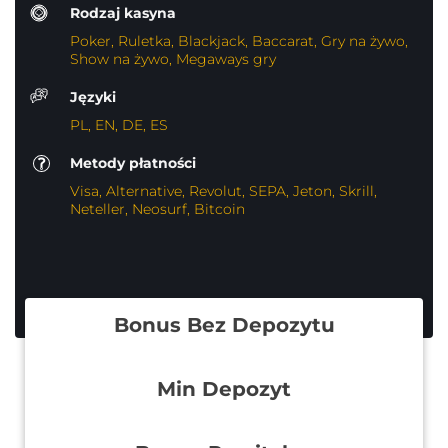
Rodzaj kasyna
Poker, Ruletka, Blackjack, Baccarat, Gry na żywo,
Show na żywo, Megaways gry
Języki
PL, EN, DE, ES
Metody płatności
Visa, Alternative, Revolut, SEPA, Jeton, Skrill,
Neteller, Neosurf, Bitcoin
Bonus Bez Depozytu
Min Depozyt