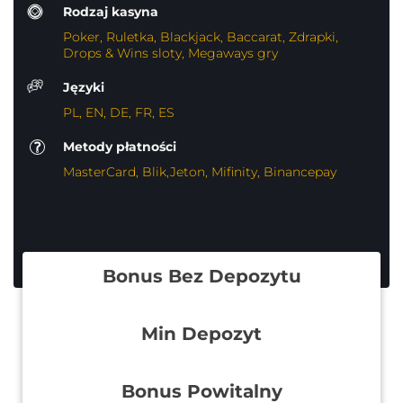
Rodzaj kasyna
Poker, Ruletka, Blackjack, Baccarat, Zdrapki,
Drops & Wins sloty, Megaways gry
Języki
PL, EN, DE, FR, ES
Metody płatności
MasterCard, Blik,Jeton, Mifinity, Binancepay
Bonus Bez Depozytu
Min Depozyt
Bonus Powitalny