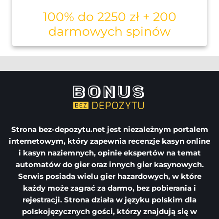
100% do 2250 zł + 200
darmowych spinów
Strona
bez-depozytu.net
jest niezależnym portalem
internetowym, który zapewnia recenzje kasyn online
i kasyn naziemnych, opinie ekspertów na temat
automatów do gier oraz innych gier kasynowych.
Serwis posiada wielu gier hazardowych, w które
każdy może zagrać za darmo, bez pobierania i
rejestracji. Strona działa w języku polskim dla
polskojęzycznych gości, którzy znajdują się w