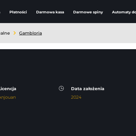
a
Płatności
Darmowa kasa
Darmowe spiny
Automaty do
galne
Gambloria
Licencja
Data założenia
Anjouan
2024