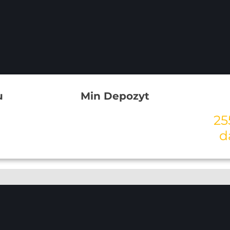
u
Min Depozyt
25
d