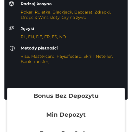
Rodzaj kasyna
Poker, Ruletka, Blackjack, Baccarat, Zdrapki,
Drops & Wins sloty, Gry na żywo
Języki
PL, EN, DE, FR, ES, NO
Metody płatności
Visa, Mastercard, Paysafecard, Skrill, Neteller,
Bank transfer,
Bonus Bez Depozytu
Min Depozyt