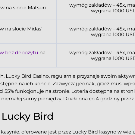
wymóg zakładów – 45x, m
 na slocie Matsuri
wygrana 1000 US
 na slocie Midas’
wymóg zakładów – 45x, m
wygrana 1000 US
w bez depozytu
na
wymóg zakładów – 45x, m
wygrana 1000 US
ch, Lucky Bird Casino, regularnie przyznaje swoim a
ostępne na ich koncie. Zazwyczaj jednak, gracz musi wpł
55% funkcjonuje na stronie. Loteria dostępna na stronie
niemałej sumy pieniędzy. Działa ona co 4 godziny przez 
 Lucky Bird
kasynie, oferowane jest przez Lucky Bird kasyno w wiel