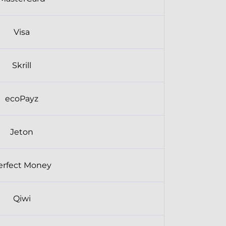
Visa
Skrill
ecoPayz
Jeton
erfect Money
Qiwi