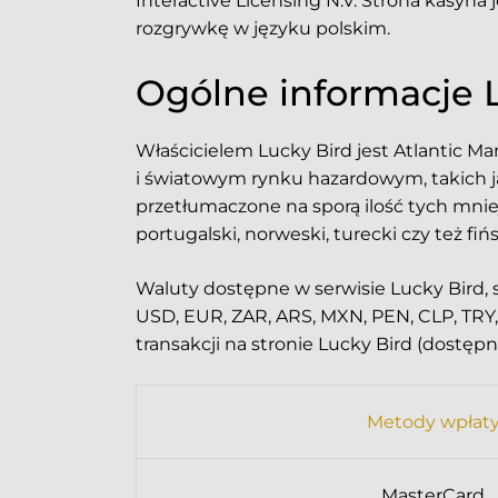
Interactive Licensing N.V. Strona kasyna 
rozgrywkę w języku polskim.
Ogólne informacje 
Właścicielem Lucky Bird jest Atlantic M
i światowym rynku hazardowym, takich ja
przetłumaczone na sporą ilość tych mniej 
portugalski, norweski, turecki czy też fińs
Waluty dostępne w serwisie Lucky Bird, s
USD, EUR, ZAR, ARS, MXN, PEN, CLP, TR
transakcji na stronie Lucky Bird (dostę
Metody wpłat
MasterCard