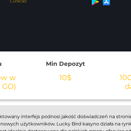
Curacao
u
Min Depozyt
ów w
10$
10
n GO)
d
ektowany interfejs podnosi jakość doświadczeń na stroni
nowych użytkowników. Lucky Bird kasyno działa na rynku 