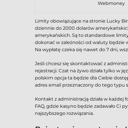
Webmoney
Limity obowiązujące na stronie Lucky Bir
dziennie do 2000 dolarów amerykańskich
amerykańskich. Są to standardowe limit
dokonać w zależności od waluty będzie 
Na wypłatę czeka się nawet do 7 dni, wsz
Jeśli chcesz się skontaktować z adminis
rejestracji. Czat na żywo działa tylko w 
polskim opcja ta będzie dla Ciebie dost
adres email przeznaczony do tego typu 
Kontakt z administracją działa w każdej
FAQ, gdzie kasyno będzie zadawało Ci py
najszybszego rozwiązania.