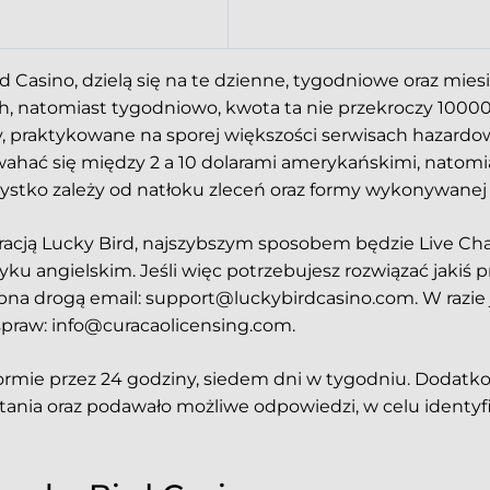
d Casino, dzielą się na te dzienne, tygodniowe oraz mies
, natomiast tygodniowo, kwota ta nie przekroczy 1000
y, praktykowane na sporej większości serwisach hazardo
wahać się między 2 a 10 dolarami amerykańskimi, natom
ystko zależy od natłoku zleceń oraz formy wykonywanej t
tracją Lucky Bird, najszybszym sposobem będzie Live Ch
języku angielskim. Jeśli więc potrzebujesz rozwiązać jak
ępna drogą email:
support@luckybirdcasino.com
. W razi
spraw:
info@curacaolicensing.com
.
 formie przez 24 godziny, siedem dni w tygodniu. Dodatk
tania oraz podawało możliwe odpowiedzi, w celu identyfi