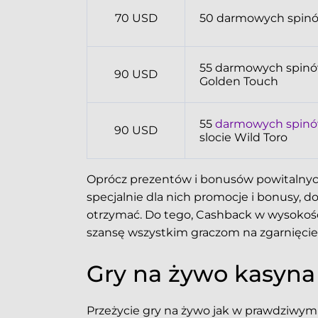
70 USD
50 darmowych spinów
55 darmowych spinów
90 USD
Golden Touch
55
darmowych spinó
90 USD
slocie Wild Toro
Oprócz prezentów i bonusów powitalny
specjalnie dla nich promocje i bonusy, d
otrzymać. Do tego, Cashback w wysokości 
szansę wszystkim graczom na zgarnięcie 
Gry na żywo kasyna
Przeżycie gry na żywo jak w prawdziwym 