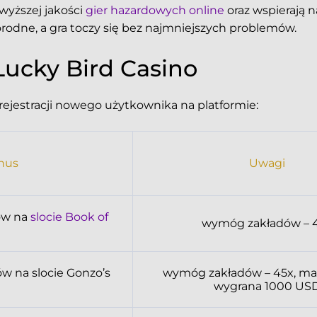
jwyższej jakości
gier hazardowych online
oraz wspierają n
orodne, a gra toczy się bez najmniejszych problemów.
Lucky Bird Casino
ejestracji nowego użytkownika na platformie:
nus
Uwagi
ów na
slocie Book of
wymóg zakładów – 
 na slocie Gonzo’s
wymóg zakładów – 45x, m
wygrana 1000 US