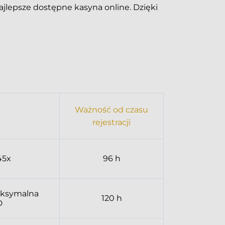
ajlepsze dostępne kasyna online. Dzięki
Ważność od czasu
rejestracji
45x
96 h
aksymalna
120 h
D