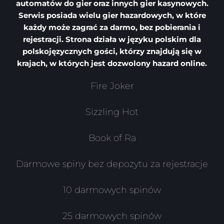
automatów do gier oraz innych gier kasynowych.
Serwis posiada wielu gier hazardowych, w które
każdy może zagrać za darmo, bez pobierania i
rejestracji. Strona działa w języku polskim dla
polskojęzycznych gości, którzy znajdują się w
krajach, w których jest dozwolony hazard online.
Fire Joker
Sizzling Hot
Book of Ra
Darmowe spiny bez depozytu za rejestracje
10 darmowych spinów
25 darmowych spinów