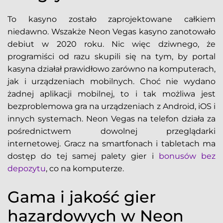
To kasyno zostało zaprojektowane całkiem
niedawno. Wszakże Neon Vegas kasyno zanotowało
debiut w 2020 roku. Nic więc dziwnego, że
programiści od razu skupili się na tym, by portal
kasyna działał prawidłowo zarówno na komputerach,
jak i urządzeniach mobilnych. Choć nie wydano
żadnej aplikacji mobilnej, to i tak możliwa jest
bezproblemowa gra na urządzeniach z Android, iOS i
innych systemach. Neon Vegas na telefon działa za
pośrednictwem dowolnej przeglądarki
internetowej. Gracz na smartfonach i tabletach ma
dostęp do tej samej palety gier i
bonusów bez
depozytu
, co na komputerze.
Gama i jakość gier
hazardowych w Neon