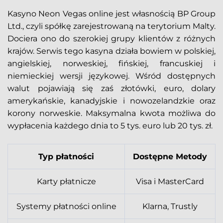
Kasyno Neon Vegas online jest własnością BP Group
Ltd., czyli spółkę zarejestrowaną na terytorium Malty.
Dociera ono do szerokiej grupy klientów z różnych
krajów. Serwis tego kasyna działa bowiem w polskiej,
angielskiej, norweskiej, fińskiej, francuskiej i
niemieckiej wersji językowej. Wśród dostępnych
walut pojawiają się zaś złotówki, euro, dolary
amerykańskie, kanadyjskie i nowozelandzkie oraz
korony norweskie. Maksymalna kwota możliwa do
wypłacenia każdego dnia to 5 tys. euro lub 20 tys. zł.
Typ płatności
Dostępne Metody
Karty płatnicze
Visa i MasterCard
Systemy płatności online
Klarna, Trustly