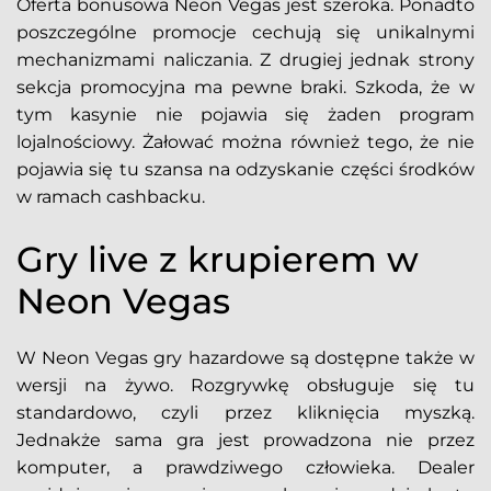
Oferta bonusowa Neon Vegas jest szeroka. Ponadto
poszczególne promocje cechują się unikalnymi
mechanizmami naliczania. Z drugiej jednak strony
sekcja promocyjna ma pewne braki. Szkoda, że w
tym kasynie nie pojawia się żaden program
lojalnościowy. Żałować można również tego, że nie
pojawia się tu szansa na odzyskanie części środków
w ramach cashbacku.
Gry live z krupierem w
Neon Vegas
W Neon Vegas gry hazardowe są dostępne także w
wersji na żywo. Rozgrywkę obsługuje się tu
standardowo, czyli przez kliknięcia myszką.
Jednakże sama gra jest prowadzona nie przez
komputer, a prawdziwego człowieka. Dealer