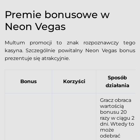
Premie bonusowe w
Neon Vegas
Multum promocji to znak rozpoznawczy tego
kasyna. Szczególnie powitalny Neon Vegas bonus
prezentuje się atrakcyjnie.
Sposób
Bonus
Korzyści
działania
Gracz obraca
wartością
bonusu 20
razy w ciągu 2
dni. Wtedy to
może
odebrać