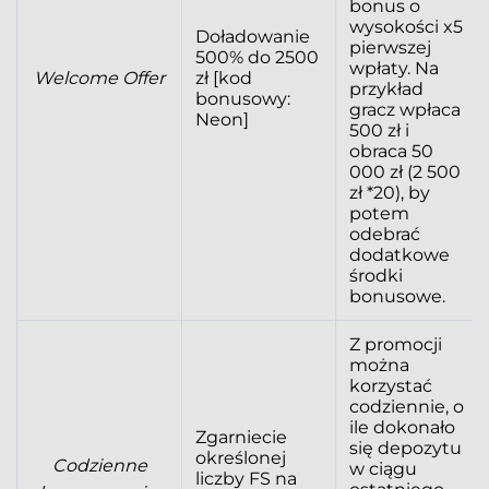
bonus o
wysokości x5
Doładowanie
pierwszej
500% do 2500
wpłaty. Na
Welcome Offer
zł [kod
przykład
bonusowy:
gracz wpłaca
Neon]
500 zł i
obraca 50
000 zł (2 500
zł *20), by
potem
odebrać
dodatkowe
środki
bonusowe.
Z promocji
można
korzystać
codziennie, o
ile dokonało
Zgarniecie
się depozytu
określonej
Codzienne
w ciągu
liczby FS na