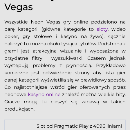
Vegas
Wszystkie Neon Vegas gry online podzielono na
parę kategorii (główne kategorie to
sloty
, wideo
poker, gry stołowe i kasyno na żywo). Łącznie
naliczyć tu można około tysiąca tytułów. Podstrona z
grami jest atrakcyjna wizualnie i wyposażona w
przydatne filtry i wyszukiwarki. Czasem jednak
występują problemy z płynnością. Przykładowo
konieczne jest odświeżenie strony, aby lista gier
danej kategorii wyświetliła się w prawidłowy sposób.
Co najistotniejsze wśród gier oferowanych przez
neonowe
kasyno online
znaleźć można wielkie hity.
Gracze mogą tu cieszyć się zabawą w takich
produkcjach.
Slot od Pragmatic Play z 4096 liniami