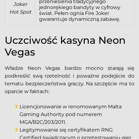
przeniesienia tradycyjnego
Joker
jednorękiego bandyty w cyfrowy
Hot Spot
świat. Pełen ognia Fire Joker
gwarantuje dynamiczną zabawę.
Uczciwość kasyna Neon
Vegas
Władze Neon Vegas bardzo mocno starają się
podkreślić swą rzetelność i poważne podejście do
tematu bezpieczeństwa graczy. Na szczęście ma to
oparcie w faktach:
Licencjonowanie w renomowanym Malta
Gaming Authority pod numerem
MGA/B2C/203/2011.
Legitymowanie się certyfikatem RNG
Certified świadczącym o przetestowaniu gier