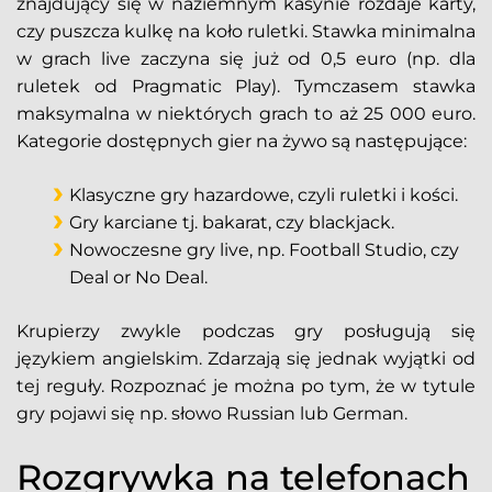
znajdujący się w naziemnym kasynie rozdaje karty,
czy puszcza kulkę na koło ruletki. Stawka minimalna
w grach live zaczyna się już od 0,5 euro (np. dla
ruletek od Pragmatic Play). Tymczasem stawka
maksymalna w niektórych grach to aż 25 000 euro.
Kategorie dostępnych gier na żywo są następujące:
Klasyczne gry hazardowe, czyli ruletki i kości.
Gry karciane tj. bakarat, czy blackjack.
Nowoczesne gry live, np. Football Studio, czy
Deal or No Deal.
Krupierzy zwykle podczas gry posługują się
językiem angielskim. Zdarzają się jednak wyjątki od
tej reguły. Rozpoznać je można po tym, że w tytule
gry pojawi się np. słowo Russian lub German.
Rozgrywka na telefonach