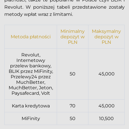
Revolut. W poniższej tabeli przedstawione zostały
metody wpłat wraz z limitami.
Minimalny
Maksymalny
Metoda płatności
depozyt w
depozyt w
PLN
PLN
Revolut,
Internetowy
przelew bankowy,
BLIK przez MiFinity,
50
45,000
Przelewy24 przez
MuchBetter,
MuchBetter, Jeton,
Paysafecard, Volt
Karta kredytowa
70
45,000
MiFinity
50
10,500