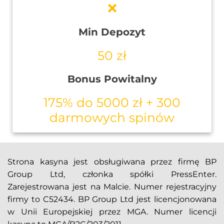
❌
Min Depozyt
50 zł
Bonus Powitalny
175% do 5000 zł + 300
darmowych spinów
Strona kasyna jest obsługiwana przez firmę BP
Group Ltd, członka spółki PressEnter.
Zarejestrowana jest na Malcie. Numer rejestracyjny
firmy to C52434. BP Group Ltd jest licencjonowana
w Unii Europejskiej przez MGA. Numer licencji