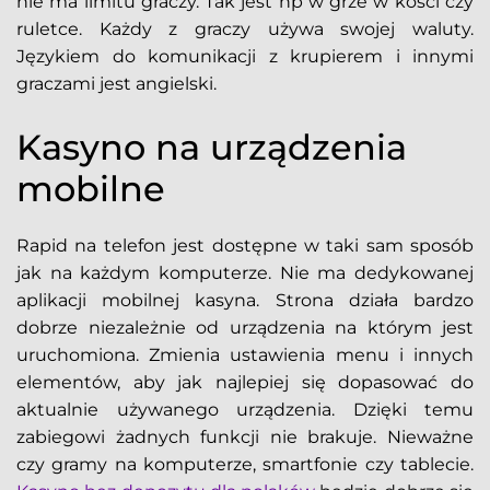
nie ma limitu graczy. Tak jest np w grze w kości czy
ruletce. Każdy z graczy używa swojej waluty.
Językiem do komunikacji z krupierem i innymi
graczami jest angielski.
Kasyno na urządzenia
mobilne
Rapid na telefon jest dostępne w taki sam sposób
jak na każdym komputerze. Nie ma dedykowanej
aplikacji mobilnej kasyna. Strona działa bardzo
dobrze niezależnie od urządzenia na którym jest
uruchomiona. Zmienia ustawienia menu i innych
elementów, aby jak najlepiej się dopasować do
aktualnie używanego urządzenia. Dzięki temu
zabiegowi żadnych funkcji nie brakuje. Nieważne
czy gramy na komputerze, smartfonie czy tablecie.