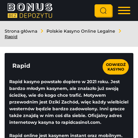
Strona główna
Polskie Kasyno Online Legalne
Rapid
Rapid
ODWIEDŹ
KASYNO
Rapid kasyno powstało dopiero w 2021 roku. Jest
bardzo młodym kasynem, ale znalazło już swoją
ścieżkę, wie do kogo chce trafić. Motywem
przewodnim jest Dziki Zachód, więc każdy wielbiciel
westernów będzie bardzo zadowolony. Inni gracze
także znajdą w nim coś dla siebie. Oficjalny adres
internetowy kasyna to rapidcasino1.com.
Rapid online jest kasynem instant oraz mobilnym.