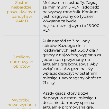
Zostań
Możesz nim zostać Ty. Zagraj
najbardziej
za minimum 5 PLN i zdobądź
poszukiwanym
najwyższy mnożnik. Konkurs
bandytą w
jest rozgrywany co tydzień.
RAPID
Wygrana za bycie
najskuteczniejszym to 15,000
PLN.
Pula nagród to 3 miliony
spinów. Każdego dnia
rozdawanych jest 3,500 dla 7
graczy z najwyższą wygraną za
3 miliony
jeden spin przyznany na
darmowych
aktualną grę bonusową. Aby
obrotów
wziąć udział w grze należy
wpłacić depozyt w ostatnim
miesiącu. Wymagany obrót to
21 razy.
Każdy gracz który złożył
depozyt w ostatni miesiącu
Wypróbuj
dostanie darmowy spin na
nowe wydania
aktualnie promowaną grę.