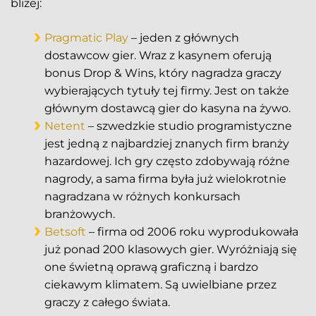
bliżej:
Pragmatic Play
– jeden z głównych
dostawcow gier. Wraz z kasynem oferują
bonus Drop & Wins, który nagradza graczy
wybierających tytuły tej firmy. Jest on także
głównym dostawcą gier do kasyna na żywo.
Netent
– szwedzkie studio programistyczne
jest jedną z najbardziej znanych firm branży
hazardowej. Ich gry często zdobywają różne
nagrody, a sama firma była już wielokrotnie
nagradzana w różnych konkursach
branżowych.
Betsoft
– firma od 2006 roku wyprodukowała
już ponad 200 klasowych gier. Wyróżniają się
one świetną oprawą graficzną i bardzo
ciekawym klimatem. Są uwielbiane przez
graczy z całego świata.