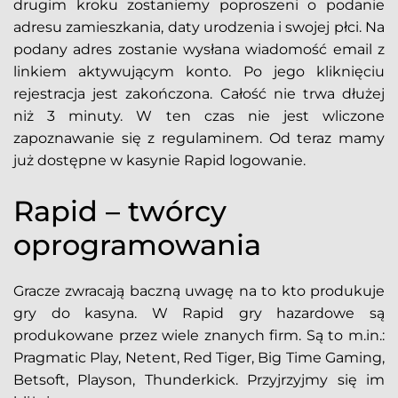
drugim kroku zostaniemy poproszeni o podanie
adresu zamieszkania, daty urodzenia i swojej płci. Na
podany adres zostanie wysłana wiadomość email z
linkiem aktywującym konto. Po jego kliknięciu
rejestracja jest zakończona. Całość nie trwa dłużej
niż 3 minuty. W ten czas nie jest wliczone
zapoznawanie się z regulaminem. Od teraz mamy
już dostępne w kasynie Rapid logowanie.
Rapid – twórcy
oprogramowania
Gracze zwracają baczną uwagę na to kto produkuje
gry do kasyna. W Rapid gry hazardowe są
produkowane przez wiele znanych firm. Są to m.in.:
Pragmatic Play, Netent, Red Tiger, Big Time Gaming,
Betsoft, Playson, Thunderkick. Przyjrzyjmy się im