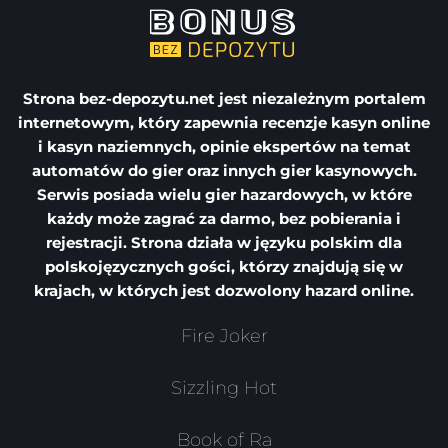
pierwszych depozytów. Aby je odebrać po każdym
trzeba podać kod aktywujący RAPID, RAPID2 i
RAPID3.
Strona
bez-depozytu.net
jest niezależnym portalem
internetowym, który zapewnia recenzje kasyn online
i kasyn naziemnych, opinie ekspertów na temat
automatów do gier oraz innych gier kasynowych.
Serwis posiada wielu gier hazardowych, w które
każdy może zagrać za darmo, bez pobierania i
rejestracji. Strona działa w języku polskim dla
polskojęzycznych gości, którzy znajdują się w
krajach, w których jest dozwolony hazard online.
Fire Joker
Sizzling Hot
Book of Ra