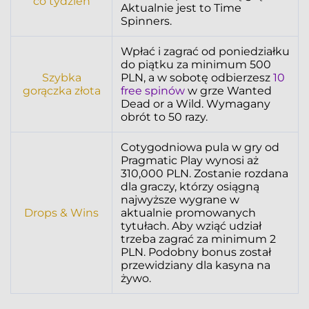
co tydzień
Aktualnie jest to Time
Spinners.
Wpłać i zagrać od poniedziałku
do piątku za minimum 500
Szybka
PLN, a w sobotę odbierzesz
10
gorączka złota
free spinów
w grze Wanted
Dead or a Wild. Wymagany
obrót to 50 razy.
Cotygodniowa pula w gry od
Pragmatic Play wynosi aż
310,000 PLN. Zostanie rozdana
dla graczy, którzy osiągną
najwyższe wygrane w
Drops & Wins
aktualnie promowanych
tytułach. Aby wziąć udział
trzeba zagrać za minimum 2
PLN. Podobny bonus został
przewidziany dla kasyna na
żywo.