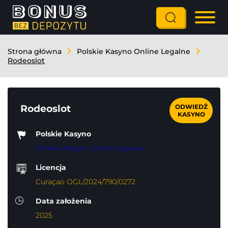
Strona główna
Polskie Kasyno Online Legalne
Rodeoslot
Rodeoslot
ODWIEDŹ
KASYNO
Polskie Kasyno
Polskie Kasyno Online Legalne
Licencja
Curaçao OGL/2024/790/0272
Data założenia
2025