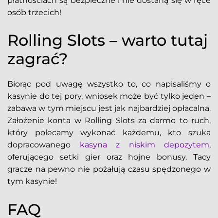
płatnościach są bezpieczne i nie dostaną się w ręce
osób trzecich!
Rolling Slots – warto tutaj
zagrać?
Biorąc pod uwagę wszystko to, co napisaliśmy o
kasynie do tej pory, wniosek może być tylko jeden –
zabawa w tym miejscu jest jak najbardziej opłacalna.
Założenie konta w Rolling Slots za darmo to ruch,
który polecamy wykonać każdemu, kto szuka
dopracowanego
kasyna z niskim depozytem
,
oferującego setki gier oraz hojne bonusy. Tacy
gracze na pewno nie pożałują czasu spędzonego w
tym kasynie!
FAQ