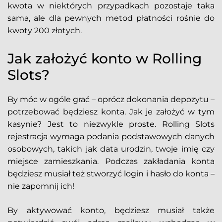
kwota w niektórych przypadkach pozostaje taka
sama, ale dla pewnych metod płatności rośnie do
kwoty 200 złotych.
Jak założyć konto w Rolling
Slots?
By móc w ogóle grać – oprócz dokonania depozytu –
potrzebować będziesz konta. Jak je założyć w tym
kasynie? Jest to niezwykle proste. Rolling Slots
rejestracja wymaga podania podstawowych danych
osobowych, takich jak data urodzin, twoje imię czy
miejsce zamieszkania. Podczas zakładania konta
będziesz musiał też stworzyć login i hasło do konta –
nie zapomnij ich!
By aktywować konto, będziesz musiał także