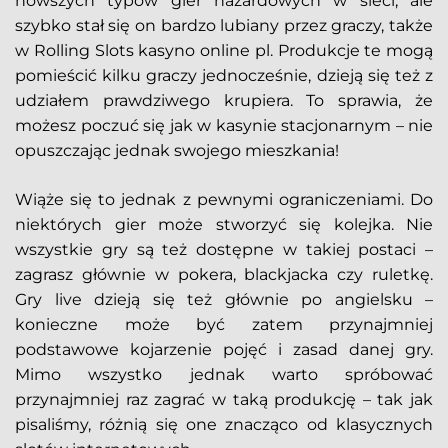
nowszych typów gier hazardowych w sieci, ale
szybko stał się on bardzo lubiany przez graczy, także
w Rolling Slots kasyno online pl. Produkcje te mogą
pomieścić kilku graczy jednocześnie, dzieją się też z
udziałem prawdziwego krupiera. To sprawia, że
możesz poczuć się jak w kasynie stacjonarnym – nie
opuszczając jednak swojego mieszkania!
Wiąże się to jednak z pewnymi ograniczeniami. Do
niektórych gier może stworzyć się kolejka. Nie
wszystkie gry są też dostępne w takiej postaci –
zagrasz głównie w pokera, blackjacka czy ruletkę.
Gry live dzieją się też głównie po angielsku –
konieczne może być zatem przynajmniej
podstawowe kojarzenie pojęć i zasad danej gry.
Mimo wszystko jednak warto spróbować
przynajmniej raz zagrać w taką produkcję – tak jak
pisaliśmy, różnią się one znacząco od klasycznych