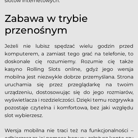
slotów internetowych.
Zabawa w trybie
przenośnym
Jeżeli nie lubisz spędzać wielu godzin przed
komputerem, a zamiast tego grać na telefonie, to
doskonale cię rozumiemy. Rozumie cię także
kasyno Rolling Slots online, gdyż jego wersja
mobilna jest niezwykle dobrze przemyślana. Strona
uruchamia się przez przeglądarkę na twoim
urządzeniu, dostosowując się do jego rozmiarów,
wyświetlacza i rozdzielczości. Dzięki temu rozgrywka
pozostaje czytelna i komfortowa, bez jaki względu
slot wybierzesz.
Wersja mobilna nie traci też na funkcjonalności –