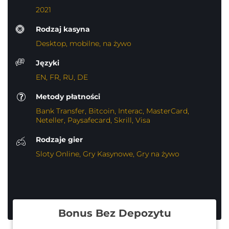
2021
Rodzaj kasyna
Desktop, mobilne, na żywo
Języki
EN, FR, RU, DE
Metody płatności
Bank Transfer, Bitcoin, Interac, MasterCard,
Neteller, Paysafecard, Skrill, Visa
Rodzaje gier
Sloty Online, Gry Kasynowe, Gry na żywo
Bonus Bez Depozytu