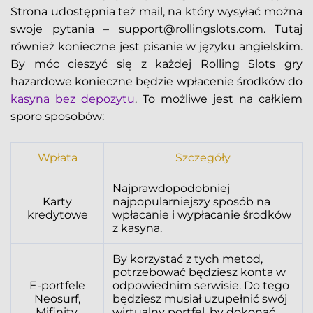
Strona udostępnia też mail, na który wysyłać można
swoje pytania –
support@rollingslots.com
. Tutaj
również konieczne jest pisanie w języku angielskim.
By móc cieszyć się z każdej Rolling Slots gry
hazardowe konieczne będzie wpłacenie środków do
kasyna bez depozytu
. To możliwe jest na całkiem
sporo sposobów:
Wpłata
Szczegóły
Najprawdopodobniej
Karty
najpopularniejszy sposób na
kredytowe
wpłacanie i wypłacanie środków
z kasyna.
By korzystać z tych metod,
potrzebować będziesz konta w
E-portfele
odpowiednim serwisie. Do tego
Neosurf,
będziesz musiał uzupełnić swój
Mifinity,
wirtualny portfel, by dokonać