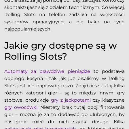
odbierzesz za jej pomocą bonusy, założysz konto czy
skontaktujesz się z działem technicznym. Co więcej,
Rolling Slots na telefon zadziała na większości
systemów operacyjnych, a nie tylko na tych
najpopularniejszych.
Jakie gry dostępne są w
Rolling Slots?
Automaty za prawdziwe pieniądze
to podstawa
dobrego kasyna i tak jak już pisaliśmy, w Rolling
Slots jest ich naprawdę dużo. Znajdziesz tutaj kilka
różnych kategorii gier – są to między innymi gry
stołowe, produkcje
gry z jackpotami
czy klasyczne
gry owocówki
. Niestety brak tutaj opcji filtrowania
gier – można je za to dodawać do ulubionych, by
następnie mieć do nich szybki dostęp. Kilka
najlepszych gier hazardowych
, do których dostęp