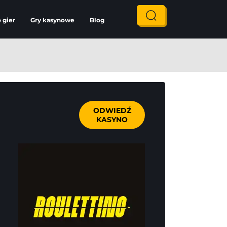
 gier
Gry kasynowe
Blog
ODWIEDŹ
KASYNO