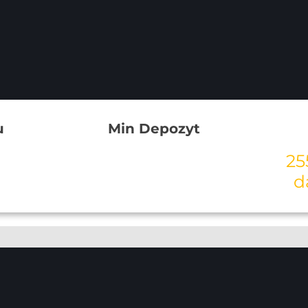
u
Min Depozyt
25
d