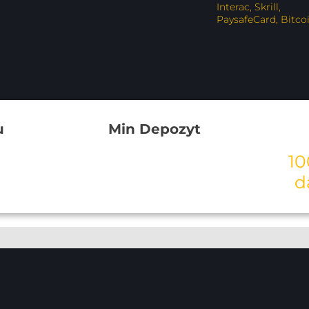
Interac, Skrill,
PaysafeCard, Bitco
u
Min Depozyt
10
d