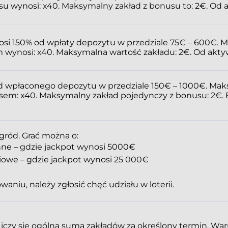
 wynosi: x40. Maksymalny zakład z bonusu to: 2€. Od ak
si 150% od wpłaty depozytu w przedziale 75€ – 600€. 
wynosi: x40. Maksymalna wartość zakładu: 2€. Od aktywa
od wpłaconego depozytu w przedziale 150€ – 1000€. Ma
m: x40. Maksymalny zakład pojedynczy z bonusu: 2€. B
gród. Grać można o:
ne – gdzie jackpot wynosi 5000€
owe – gdzie jackpot wynosi 25 000€
waniu, należy zgłosić chęć udziału w loterii.
iczy się ogólna suma zakładów za określony termin. War