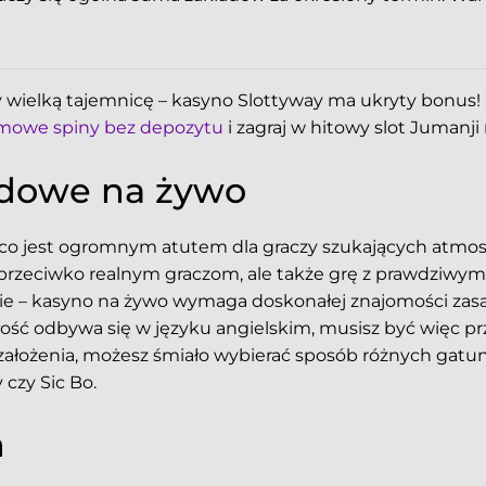
wielką tajemnicę – kasyno Slottyway ma ukryty bonus! 
mowe spiny bez depozytu
i zagraj w hitowy slot Jumanj
rdowe na żywo
 co jest ogromnym atutem dla graczy szukających atmos
y przeciwko realnym graczom, ale także grę z prawdziw
śnie – kasyno na żywo wymaga doskonałej znajomości zasa
całość odbywa się w języku angielskim, musisz być więc 
e założenia, możesz śmiało wybierać sposób różnych gatun
 czy Sic Bo.
n