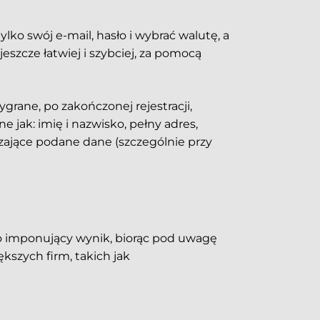
ylko swój e-mail, hasło i wybrać walutę, a
eszcze łatwiej i szybciej, za pomocą
ygrane, po zakończonej rejestracji,
 jak: imię i nazwisko, pełny adres,
zające podane dane (szczególnie przy
 imponujący wynik, biorąc pod uwagę
kszych firm, takich jak