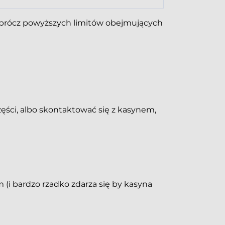
. Oprócz powyższych limitów obejmujących
zęści, albo skontaktować się z kasynem,
 (i bardzo rzadko zdarza się by kasyna