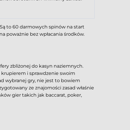
Są to 60 darmowych spinów na start
i na poważnie bez wpłacania środków.
fery zbliżonej do kasyn naziemnych.
ym krupierem i sprawdzenie swoim
d wybranej gry, nie jest to bowiem
przygotowany ze znajomości zasad właśnie
ków gier takich jak baccarat, poker,