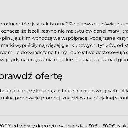
producentów jest tak istotna? Po pierwsze, doświadcze
o oznacza, że jeżeli kasyno nie ma tytułów danej marki, tr
 – pilnują z kim wchodzą we współpracę. Podejrzane kasyn
e marki wypuściły najwięcej gier kultowych, tytułów, od k
rdem. To doświadczone firmy, które łatwo dostosowują si
 swoje gdy na urządzenia mobilne, ale pracują już nad gr
prawdź ofertę
tylko dla graczy kasyna, ale także dla osób wolących zak
lną propozycję promocji znajdziesz na oficjalnej stroni
 200% od wpłaty depozytu w przedziale 30€ – 500€. Ma