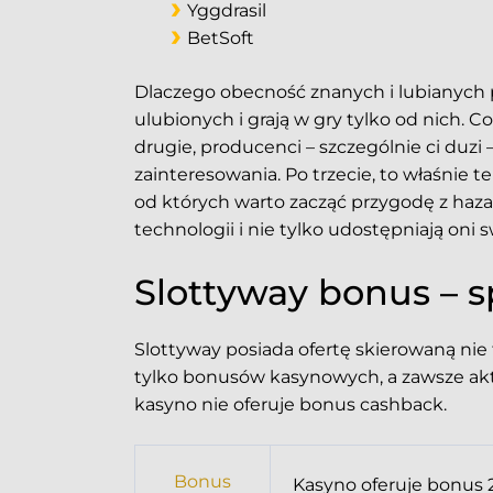
Yggdrasil
BetSoft
Dlaczego obecność znanych i lubianych 
ulubionych i grają w gry tylko od nich. C
drugie, producenci – szczególnie ci duzi
zainteresowania. Po trzecie, to właśnie t
od których warto zacząć przygodę z haza
technologii i nie tylko udostępniają oni
Slottyway bonus – s
Slottyway posiada ofertę skierowaną nie 
tylko bonusów kasynowych, a zawsze aktua
kasyno nie oferuje bonus cashback.
Bonus
Kasyno oferuje bonus