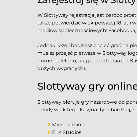
W Slottyway rejestracja jest bardzo prost
także potwierdzić wiek powyżej 18 lat i w
mediów społecznościowych: Facebooka, T
Jednak, jeżeli będziesz chcieć grać na pi
musisz przejść pierwsze w Slottyway logo
numer telefonu, kraj pochodzenia itd. 
dużych wygranych).
Slottyway gry onli
Slottyway oferuje gry hazardowe od po
młody wiek tego kasyna. Tym bardziej, że
Microgaming
ELK Studios