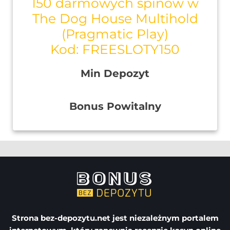
150 darmowych spinów w
The Dog House Multihold
(Pragmatic Play)
Kod: FREESLOTY150
Min Depozyt
Bonus Powitalny
Strona
bez-depozytu.net
jest niezależnym portalem