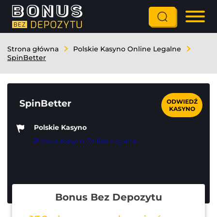
Strona główna
Polskie Kasyno Online Legalne
SpinBetter
SpinBetter
ODWIEDŹ
KASYNO
Polskie Kasyno
Polskie Kasyno Online Legalne
Bonus Bez Depozytu