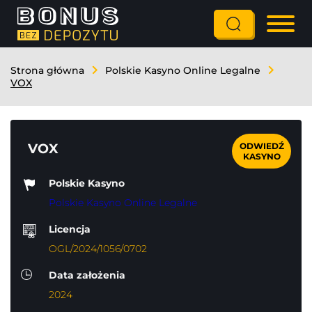
Strona główna
Polskie Kasyno Online Legalne
VOX
VOX
ODWIEDŹ
KASYNO
Polskie Kasyno
Polskie Kasyno Online Legalne
Licencja
OGL/2024/1056/0702
Data założenia
2024