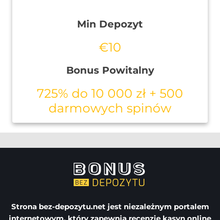
Min Depozyt
€10
Bonus Powitalny
725% do 10 000 zł + 500
darmowych spinów
Strona
bez-depozytu.net
jest niezależnym portalem
internetowym, który zapewnia recenzje kasyn online