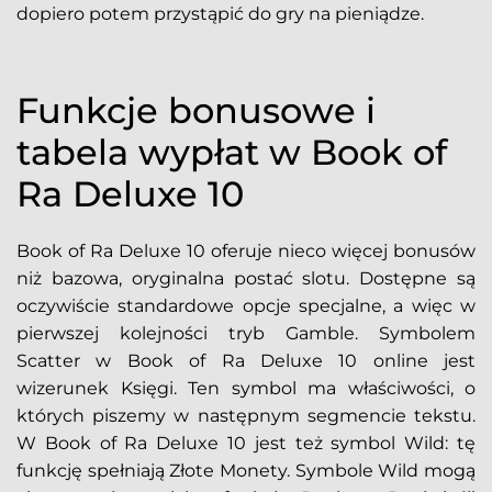
dopiero potem przystąpić do gry na pieniądze.
Funkcje bonusowe i
tabela wypłat w Book of
Ra Deluxe 10
Book of Ra Deluxe 10 oferuje nieco więcej bonusów
niż bazowa, oryginalna postać slotu. Dostępne są
oczywiście standardowe opcje specjalne, a więc w
pierwszej kolejności tryb Gamble. Symbolem
Scatter w Book of Ra Deluxe 10 online jest
wizerunek Księgi. Ten symbol ma właściwości, o
których piszemy w następnym segmencie tekstu.
W Book of Ra Deluxe 10 jest też symbol Wild: tę
funkcję spełniają Złote Monety. Symbole Wild mogą