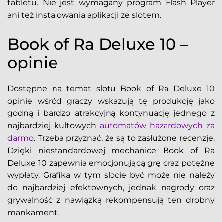
tabletu. Nie jest wymagany program Flash Player
ani też instalowania aplikacji ze slotem.
Book of Ra Deluxe 10 –
opinie
Dostępne na temat slotu Book of Ra Deluxe 10
opinie wśród graczy wskazują tę produkcję jako
godną i bardzo atrakcyjną kontynuację jednego z
najbardziej kultowych
automatów hazardowych za
darmo
. Trzeba przyznać, że są to zasłużone recenzje.
Dzięki niestandardowej mechanice Book of Ra
Deluxe 10 zapewnia emocjonującą grę oraz potężne
wypłaty. Grafika w tym slocie być może nie należy
do najbardziej efektownych, jednak nagrody oraz
grywalność z nawiązką rekompensują ten drobny
mankament.