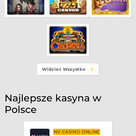
Widzieć Wszystko
Najlepsze kasyna w
Polsce
NV CASINO ONLINE