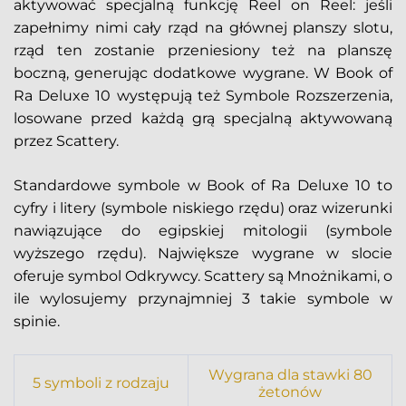
aktywować specjalną funkcję Reel on Reel: jeśli
zapełnimy nimi cały rząd na głównej planszy slotu,
rząd ten zostanie przeniesiony też na planszę
boczną, generując dodatkowe wygrane. W Book of
Ra Deluxe 10 występują też Symbole Rozszerzenia,
losowane przed każdą grą specjalną aktywowaną
przez Scattery.
Standardowe symbole w Book of Ra Deluxe 10 to
cyfry i litery (symbole niskiego rzędu) oraz wizerunki
nawiązujące do egipskiej mitologii (symbole
wyższego rzędu). Największe wygrane w slocie
oferuje symbol Odkrywcy. Scattery są Mnożnikami, o
ile wylosujemy przynajmniej 3 takie symbole w
spinie.
Wygrana dla stawki 80
5 symboli z rodzaju
żetonów