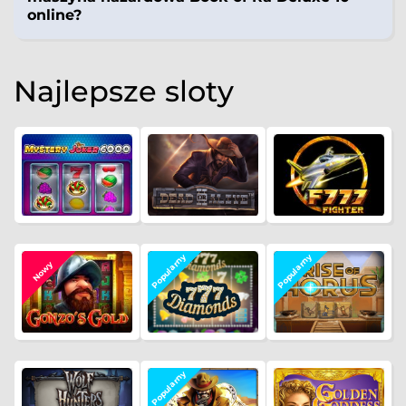
online?
Ten slot mają tylko najlepsze kasyna. Ich listę
Najlepsze sloty
czytelnik może znaleźć na naszej stronie.
Popularny
Popularny
Nowy
Popularny