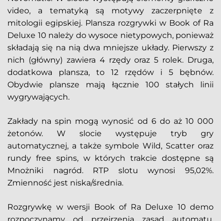
video, a tematyką są motywy zaczerpnięte z
mitologii egipskiej. Plansza rozgrywki w Book of Ra
Deluxe 10 należy do wysoce nietypowych, ponieważ
składają się na nią dwa mniejsze układy. Pierwszy z
nich (główny) zawiera 4 rzędy oraz 5 rolek. Druga,
dodatkowa plansza, to 12 rzędów i 5 bębnów.
Obydwie plansze mają łącznie 100 stałych linii
wygrywających.
Zakłady na spin mogą wynosić od 6 do aż 10 000
żetonów. W slocie występuje tryb gry
automatycznej, a także symbole Wild, Scatter oraz
rundy free spins, w których trakcie dostępne są
Mnożniki nagród. RTP slotu wynosi 95,02%.
Zmienność jest niska/średnia.
Rozgrywkę w wersji Book of Ra Deluxe 10 demo
rozpoczynamy od przejrzenia zasad automatu.