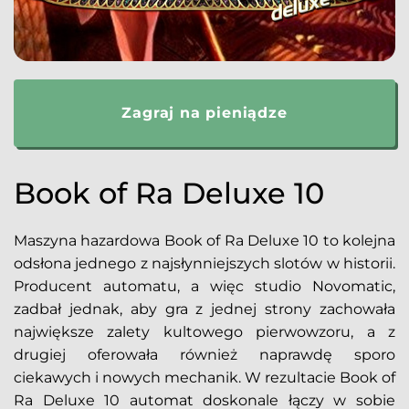
Zagraj na pieniądze
Book of Ra Deluxe 10
Maszyna hazardowa Book of Ra Deluxe 10 to kolejna
odsłona jednego z najsłynniejszych slotów w historii.
Producent automatu, a więc studio Novomatic,
zadbał jednak, aby gra z jednej strony zachowała
największe zalety kultowego pierwowzoru, a z
drugiej oferowała również naprawdę sporo
ciekawych i nowych mechanik. W rezultacie Book of
Ra Deluxe 10 automat doskonale łączy w sobie