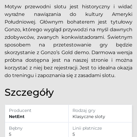
Motyw przewodni slotu jest historyczny i widać
wyraźne nawiązania do kultury Ameryki
Południowej. Głównym bohaterem jest tytułowy
Gonzo, którego wygląd przywodzi na myśl dawnych
zdobywców, zwanych konkwistadorami. Świetnym
sposobem na przetestowanie gry będzie
skorzystanie z Gonzo’s Gold demo. Darmowa wersja
próbna dostępna jest na naszej stronie i można
korzystać z niej bez rejestracji. Jest to idealna okazja
do treningu i zapoznania się z zasadami slotu.
Szczegóły
Producent
Rodzaj gry
NetEnt
Klasyczne sloty
Bębny
Linii płatnicze
5
5