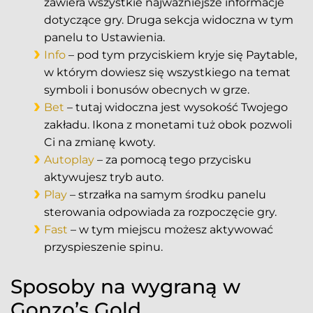
zawiera wszystkie najważniejsze informacje
dotyczące gry. Druga sekcja widoczna w tym
panelu to Ustawienia.
Info
– pod tym przyciskiem kryje się Paytable,
w którym dowiesz się wszystkiego na temat
symboli i bonusów obecnych w grze.
Bet
– tutaj widoczna jest wysokość Twojego
zakładu. Ikona z monetami tuż obok pozwoli
Ci na zmianę kwoty.
Autoplay
– za pomocą tego przycisku
aktywujesz tryb auto.
Play
– strzałka na samym środku panelu
sterowania odpowiada za rozpoczęcie gry.
Fast
– w tym miejscu możesz aktywować
przyspieszenie spinu.
Sposoby na wygraną w
Gonzo’s Gold