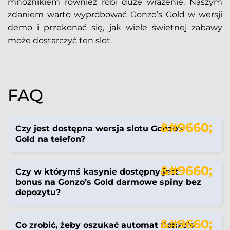
mnożnikiem również robi duże wrażenie. Naszym
zdaniem warto wypróbować Gonzo’s Gold w wersji
demo i przekonać się, jak wiele świetnej zabawy
może dostarczyć ten slot.
FAQ
Czy jest dostępna wersja slotu Gonzo’s
Gold na telefon?
Tak, gra działa na urządzeniach mobilnych.
Czy w którymś kasynie dostępny jest
bonus na Gonzo’s Gold darmowe spiny bez
depozytu?
Niektóre kasyna oferują bonusy na poszczególne
Co zrobić, żeby oszukać automat Gonzo’s