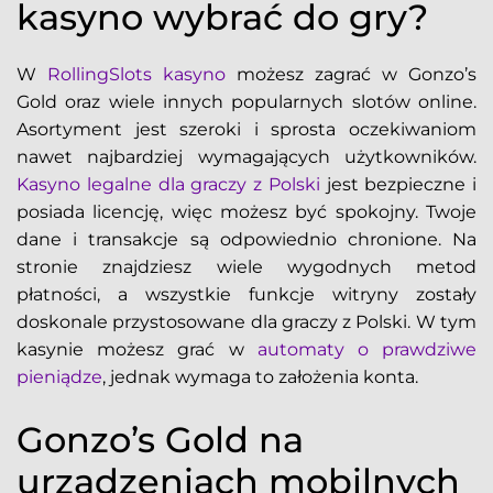
kasyno wybrać do gry?
W
RollingSlots kasyno
możesz zagrać w Gonzo’s
Gold oraz wiele innych popularnych slotów online.
Asortyment jest szeroki i sprosta oczekiwaniom
nawet najbardziej wymagających użytkowników.
Kasyno legalne dla graczy z Polski
jest bezpieczne i
posiada licencję, więc możesz być spokojny. Twoje
dane i transakcje są odpowiednio chronione. Na
stronie znajdziesz wiele wygodnych metod
płatności, a wszystkie funkcje witryny zostały
doskonale przystosowane dla graczy z Polski. W tym
kasynie możesz grać w
automaty o prawdziwe
pieniądze
, jednak wymaga to założenia konta.
Gonzo’s Gold na
urządzeniach mobilnych