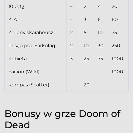
10, J, Q
–
2
4
20
K, A
–
3
6
60
Zielony skarabeusz
2
5
10
75
Posąg psa, Sarkofag
2
10
30
250
Kobieta
3
25
75
1000
Faraon (Wild)
–
–
–
1000
Kompas (Scatter)
–
20
–
–
Bonusy w grze Doom of
Dead