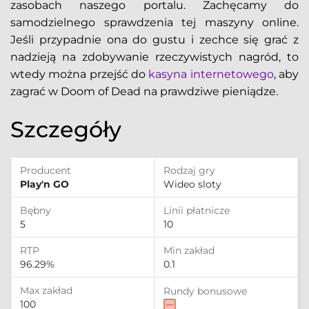
zasobach naszego portalu. Zachęcamy do
samodzielnego sprawdzenia tej maszyny online.
Jeśli przypadnie ona do gustu i zechce się grać z
nadzieją na zdobywanie rzeczywistych nagród, to
wtedy można przejść do
kasyna internetowego
, aby
zagrać w Doom of Dead na prawdziwe pieniądze.
Szczegóły
Producent
Rodzaj gry
Play'n GO
Wideo sloty
Bębny
Linii płatnicze
5
10
RTP
Min zakład
96.29%
0.1
Max zakład
Rundy bonusowe
100