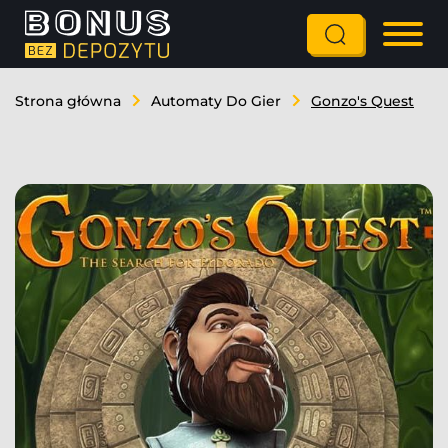
Strona główna
Automaty Do Gier
Gonzo's Quest