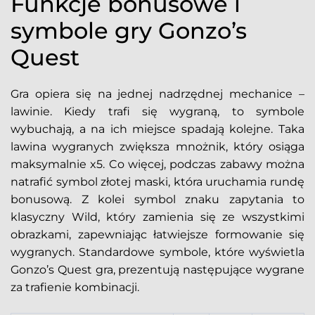
Funkcje bonusowe i
symbole gry Gonzo’s
Quest
Gra opiera się na jednej nadrzędnej mechanice –
lawinie. Kiedy trafi się wygraną, to symbole
wybuchają, a na ich miejsce spadają kolejne. Taka
lawina wygranych zwiększa mnożnik, który osiąga
maksymalnie x5. Co więcej, podczas zabawy można
natrafić symbol złotej maski, która uruchamia rundę
bonusową. Z kolei symbol znaku zapytania to
klasyczny Wild, który zamienia się ze wszystkimi
obrazkami, zapewniając łatwiejsze formowanie się
wygranych. Standardowe symbole, które wyświetla
Gonzo’s Quest gra, prezentują następujące wygrane
za trafienie kombinacji.