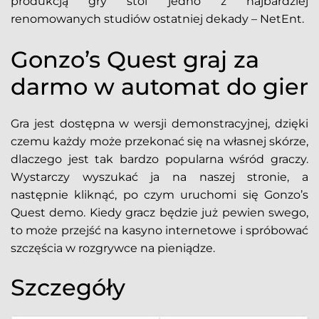
produkcją gry stoi jedno z najbardziej
renomowanych studiów ostatniej dekady – NetEnt.
Gonzo’s Quest graj za
darmo w automat do gier
Gra jest dostępna w wersji demonstracyjnej, dzięki
czemu każdy może przekonać się na własnej skórze,
dlaczego jest tak bardzo popularna wśród graczy.
Wystarczy wyszukać ja na naszej stronie, a
następnie kliknąć, po czym uruchomi się Gonzo’s
Quest demo. Kiedy gracz będzie już pewien swego,
to może przejść na kasyno internetowe i spróbować
szczęścia w rozgrywce na pieniądze.
Szczegóły