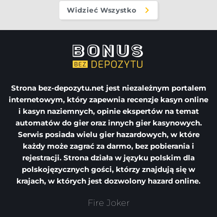
Widzieć Wszystko
Strona
bez-depozytu.net
jest niezależnym portalem
internetowym, który zapewnia recenzje kasyn online
i kasyn naziemnych, opinie ekspertów na temat
automatów do gier oraz innych gier kasynowych.
Serwis posiada wielu gier hazardowych, w które
każdy może zagrać za darmo, bez pobierania i
rejestracji. Strona działa w języku polskim dla
polskojęzycznych gości, którzy znajdują się w
krajach, w których jest dozwolony hazard online.
Fire Joker