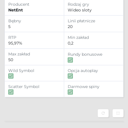
Producent
Rodzaj gry
NetEnt
Wideo sloty
Bębny
Linii płatnicze
5
20
RTP
Min zakład
95,97%
0,2
Max zakład
Rundy bonusowe
50
Wild Symbol
Opcja autoplay
Scatter Symbol
Darmowe spiny
GRAĆ