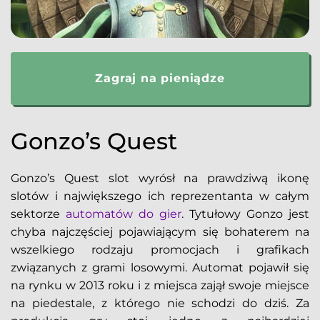
Zagraj na pieniądze
Gonzo’s Quest
Gonzo’s Quest slot wyrósł na prawdziwą ikonę
slotów i największego ich reprezentanta w całym
sektorze
automatów do gier
. Tytułowy Gonzo jest
chyba najczęściej pojawiającym się bohaterem na
wszelkiego rodzaju promocjach i grafikach
związanych z grami losowymi. Automat pojawił się
na rynku w 2013 roku i z miejsca zajął swoje miejsce
na piedestale, z którego nie schodzi do dziś. Za